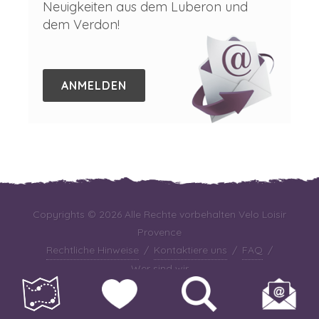
Neuigkeiten aus dem Luberon und
dem Verdon!
ANMELDEN
Copyrights © 2026 Alle Rechte vorbehalten Velo Loisir
Provence
Rechtliche Hinweise
/
Kontaktiere uns
/
FAQ
/
Wer sind wir