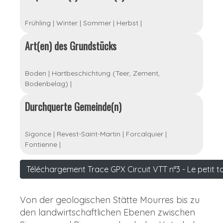
Frühling
|
Winter
|
Sommer
|
Herbst
|
Art(en) des Grundstücks
Boden
|
Hartbeschichtung (Teer, Zement,
Bodenbelag)
|
Durchquerte Gemeinde(n)
Sigonce
|
Revest-Saint-Martin
|
Forcalquier
|
Fontienne
|
Téléchargement Trace GPX Circuit VTT n°3 - Le petit 
Von der geologischen Stätte Mourres bis zu
den landwirtschaftlichen Ebenen zwischen