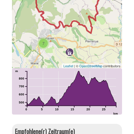
7
Leaflet
| ©
OpenStreetMap
contributors
m
800
700
600
500
0
5
10
15
20
25
km
Empfohlene(r) Zeitraum(e)