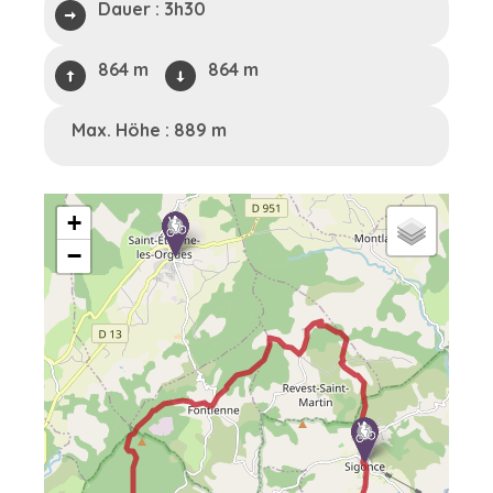
Dauer :
3h30
864 m
864 m
Max. Höhe : 889 m
+
−