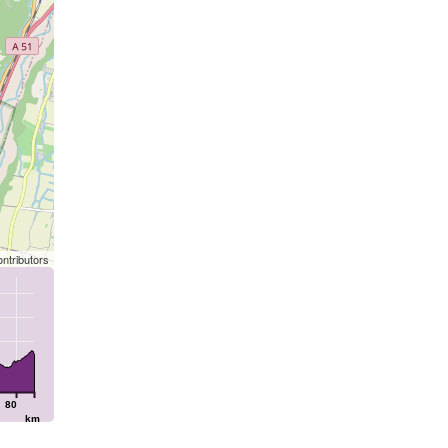
ntributors
80
km