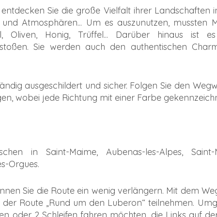
decken Sie die große Vielfalt ihrer Landschaften i
n und Atmosphären... Um es auszunutzen, mussten 
 Oliven, Honig, Trüffel... Darüber hinaus ist es
 stoßen. Sie werden auch den authentischen Char
ständig ausgeschildert und sicher. Folgen Sie den Wegw
gen, wobei jede Richtung mit einer Farbe gekennzeichne
schen in Saint-Maime, Aubenas-les-Alpes, Saint-M
es-Orgues.
nnen Sie die Route ein wenig verlängern. Mit dem W
n der Route „Rund um den Luberon“ teilnehmen. Umg
en oder 2 Schleifen fahren möchten, die Links auf d