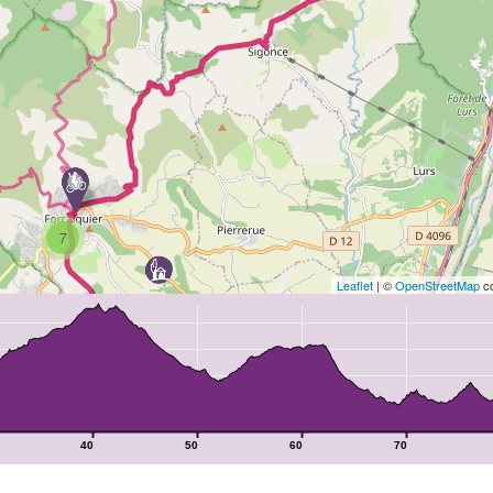
7
Leaflet
| ©
OpenStreetMap
co
40
50
60
70