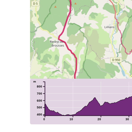
m
800
700
600
500
400
0
10
20
30