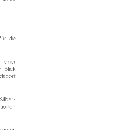
für die
einer
n Blick
dsport
Silber-
ationen
unter,