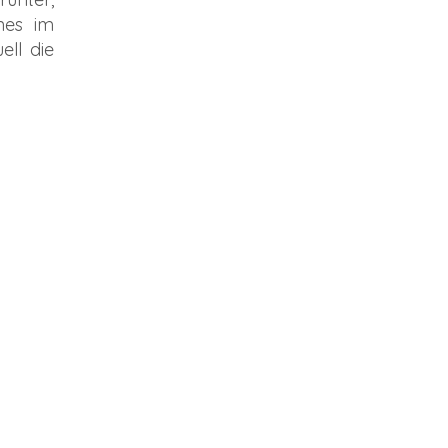
nes im
ll die