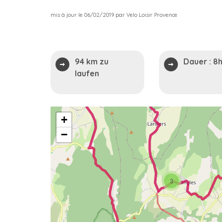
mis à jour le 06/02/2019 par Velo Loisir Provence
94 km zu
Dauer :
8
laufen
+
−
3