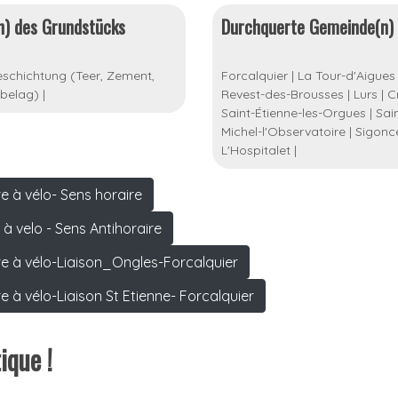
n) des Grundstücks
Durchquerte Gemeinde(n)
schichtung (Teer, Zement,
Forcalquier
|
La Tour-d'Aigues
belag)
|
Revest-des-Brousses
|
Lurs
|
C
Saint-Étienne-les-Orgues
|
Sai
Michel-l'Observatoire
|
Sigonc
L'Hospitalet
|
e à vélo- Sens horaire
à velo - Sens Antihoraire
re à vélo-Liaison_Ongles-Forcalquier
 à vélo-Liaison St Etienne- Forcalquier
ique !