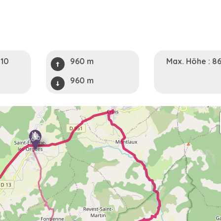
h10
960 m
Max. Höhe : 8
960 m