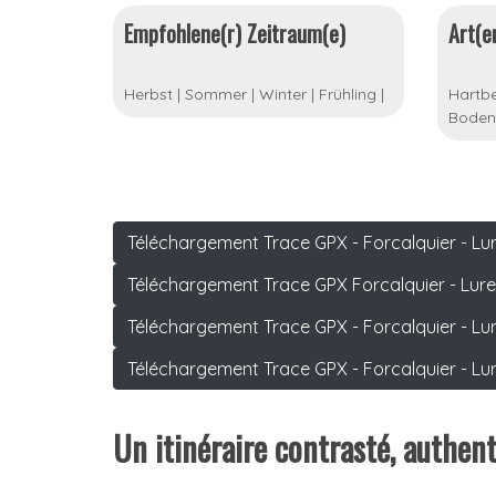
Empfohlene(r) Zeitraum(e)
Art(e
Herbst
|
Sommer
|
Winter
|
Frühling
|
Hartbe
Boden
Téléchargement Trace GPX - Forcalquier - Lur
Téléchargement Trace GPX Forcalquier - Lure 
Téléchargement Trace GPX - Forcalquier - Lu
Téléchargement Trace GPX - Forcalquier - Lure
Un itinéraire contrasté, authent