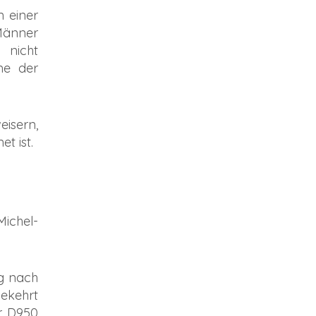
n einer
Männer
 nicht
me der
eisern,
t ist.
ichel-
eg nach
ekehrt
er D950