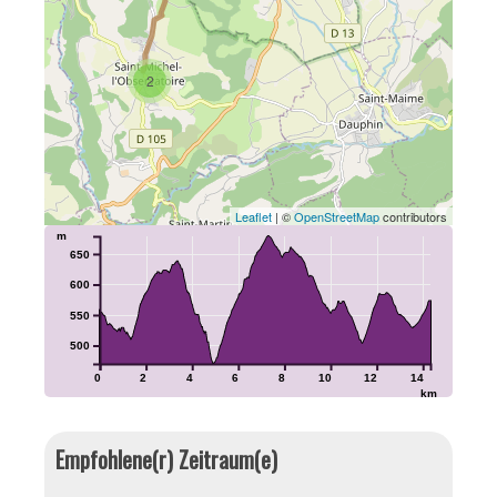
2
Leaflet
| ©
OpenStreetMap
contributors
m
650
600
550
500
0
2
4
6
8
10
12
14
km
Empfohlene(r) Zeitraum(e)