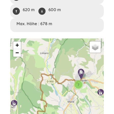
620 m
600 m
Max. Höhe : 678 m
+
−
7