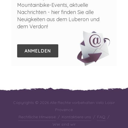
Mountainbike-Events, aktuelle
Nachrichten - hier finden Sie alle
Neuigkeiten aus dem Luberon und
dem Verdon!
ANMELDEN
Copyrights © 2026 Alle Rechte vorbehalten Velo Loisir
Provence
Rechtliche Hinweise
/
Kontaktiere uns
/
FAQ
/
Wer sind wir