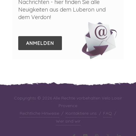
Nachrichten - hier finden Sie alle
Neuigkeiten aus dem Luberon und
dem Verdon!
ANMELDEN
Copyrights © 2026 Alle Rechte vorbehalten Velo Loisir
Provence
Rechtliche Hinweise
/
Kontaktiere uns
/
FAQ
/
Wer sind wir