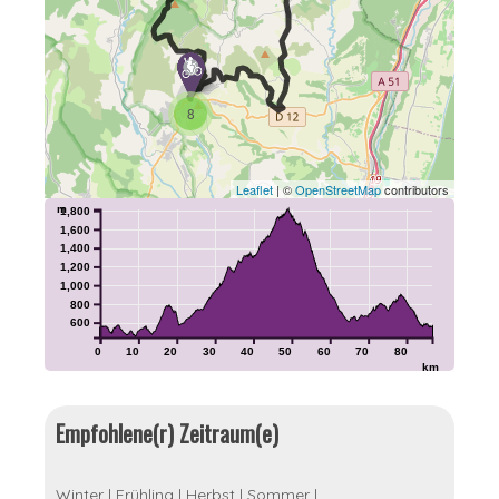
8
Leaflet
| ©
OpenStreetMap
contributors
m
1,800
1,600
1,400
1,200
1,000
800
600
0
10
20
30
40
50
60
70
80
km
Empfohlene(r) Zeitraum(e)
Winter
|
Frühling
|
Herbst
|
Sommer
|