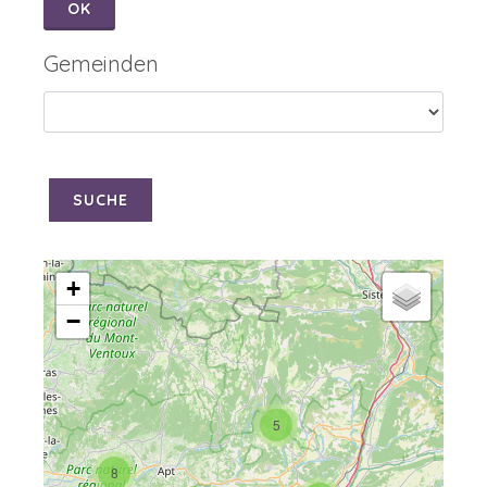
OK
Gemeinden
SUCHE
+
−
5
8