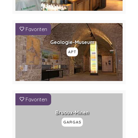
Favoriten
Geologie-Museum
APT
Favoriten
Bruoux-Minen
GARGAS