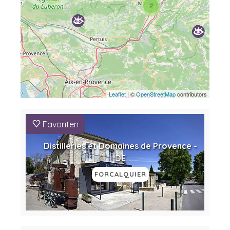
2
Leaflet
| ©
OpenStreetMap
contributors
Favoriten
Distilleries et Domaines de Provence -
DE
FORCALQUIER