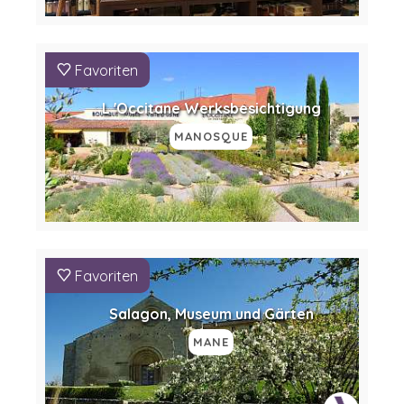
Favoriten
L 'Occitane Werksbesichtigung
MANOSQUE
Favoriten
Salagon, Museum und Gärten
MANE