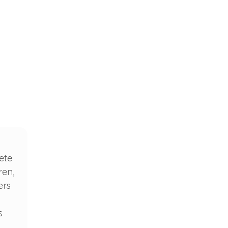
ete
ren,
ers
s