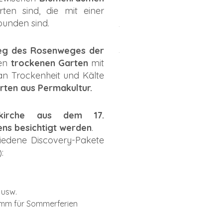
ten sind, die mit einer
unden sind.
eg des Rosenweges
der
nen
trockenen Garten
mit
an Trockenheit und Kälte
ten aus Permakultur.
eikirche aus dem 17.
ens besichtigt werden
.
iedene Discovery-Pakete
:
 usw.
amm für Sommerferien