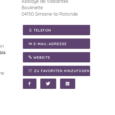
Abbaye de Valsaintes
Boulinette
04150 Simiane-la-Rotonde
TELEFON
E-MAIL-ADRESSE
en
bis
WEBSITE
ZU FAVORITEN HINZUFÜGEN
he