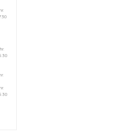
r.
7.30
hr.
5.30
r.
r.
5.30