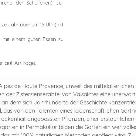
end der Schulferien) Juli
ze Jahr über um 15 Uhr (mit
h mit einem guten Essen zu
r auf Anfrage.
lpes de Haute Provence, unweit des mittelalterlichen
en der Zisterzienserabtei von Valsaintes eine unerwart
 an dem sich Jahrhunderte der Geschichte konzentrie
el, das von den Talenten eines leidenschaftlichen Gärtn
Trockenheit angepassten Pflanzen, einer erstaunlichen
ten in Permakultur bilden die Gärten ein wertvolle
das mit 100% natürlichen Methoden gepflegt wird. Zu