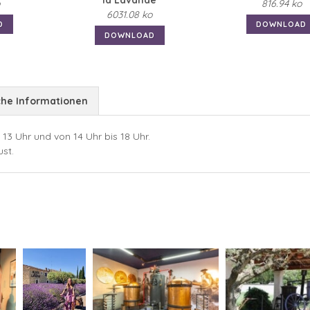
la Lavande
816.94 ko
6031.08 ko
D
DOWNLOAD
DOWNLOAD
che Informationen
13 Uhr und von 14 Uhr bis 18 Uhr.
st.