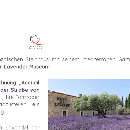
zalischen Steinhaus mit seinem mediterranen Gart
on Lavender Museum
.
chnung „Accueil
 der Straße von
t, Ihre Fahrräder
bzustellen,
ein
g.
m Lavendel der