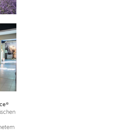
nce®
gischen
knetem