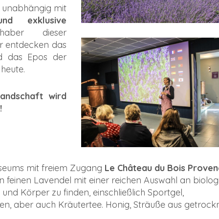
r unabhängig mit
nd exklusive
aber dieser
r entdecken das
d das Epos der
heute.
andschaft wird
!
seums mit freiem Zugang
Le Château du Bois Prove
en feinen Lavendel mit einer reichen Auswahl an biolo
nd Körper zu finden, einschließlich Sportgel,
fen, aber auch Kräutertee. Honig, Sträuße aus getroc