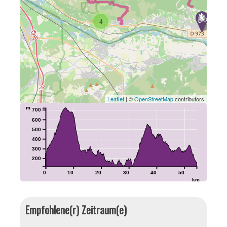
4
Leaflet
| ©
OpenStreetMap
contributors
m
700
600
500
400
300
200
0
10
20
30
40
50
km
Empfohlene(r) Zeitraum(e)