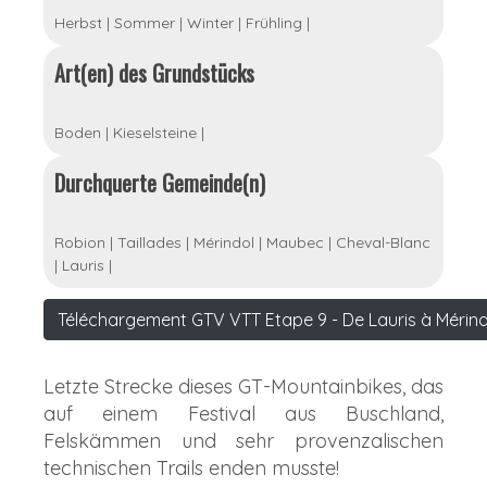
Herbst
|
Sommer
|
Winter
|
Frühling
|
Art(en) des Grundstücks
Boden
|
Kieselsteine
|
Durchquerte Gemeinde(n)
Robion
|
Taillades
|
Mérindol
|
Maubec
|
Cheval-Blanc
|
Lauris
|
Téléchargement GTV VTT Etape 9 - De Lauris à Mérind
Letzte Strecke dieses GT-Mountainbikes, das
auf einem Festival aus Buschland,
Felskämmen und sehr provenzalischen
technischen Trails enden musste!