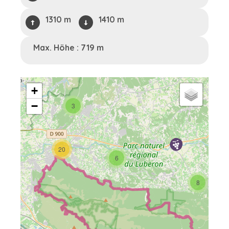
1310 m
1410 m
Max. Höhe : 719 m
+
−
3
20
6
8