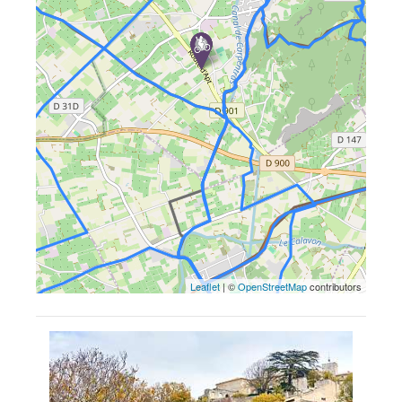
Leaflet
| ©
OpenStreetMap
contributors