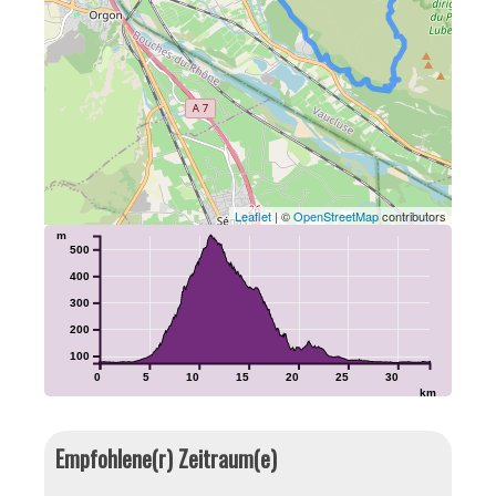
Leaflet
| ©
OpenStreetMap
contributors
m
500
400
300
200
100
0
5
10
15
20
25
30
km
Empfohlene(r) Zeitraum(e)