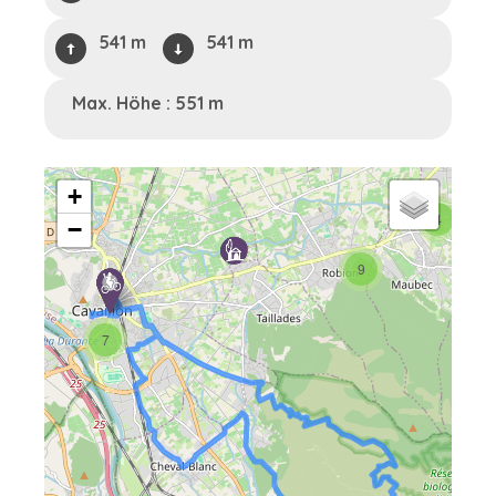
541 m
541 m
Max. Höhe : 551 m
4
+
4
−
9
7