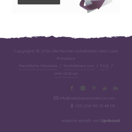
Copyrights © 2026 Alle Rechte vorbehalten Velo Loisir
Provence
Rechtliche Hinweise
/
Kontaktiere uns
/
FAQ
/
Wer sind wir
info@veloloisirprovence.com
·
+33 (0)4 90 76 48 05
·
Website erstellt von
Upnboost