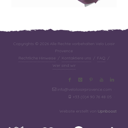
Copyrights © 2026 Alle Rechte vorbehalten Velo Loisir
Provence
Rechtliche Hinweise
/
Kontaktiere uns
/
FAQ
/
Wer sind wir
info@veloloisirprovence.com
·
+33 (0)4 90 76 48 05
·
Website erstellt von
Upnboost