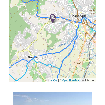
Leaflet
| ©
OpenStreetMap
contributors