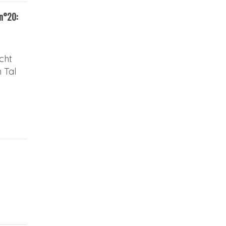
n°20:
cht
 Tal