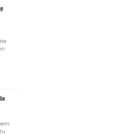
op
ete
in
Die
inem
zu