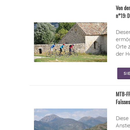
Von de
n°19: D
Diese
ermög
Orte 
der H
SI
MTB-FF
Faïsse
Diese
Ansti