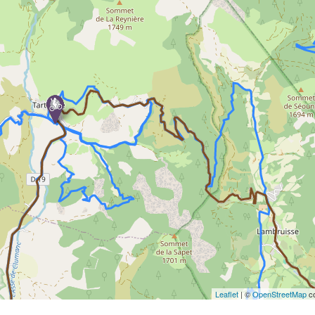
Leaflet
| ©
OpenStreetMap
co