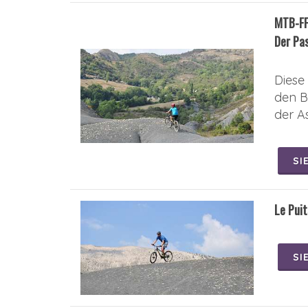
MTB-FF
Der Pas
Diese
den B
der A
SI
Le Puit
SI