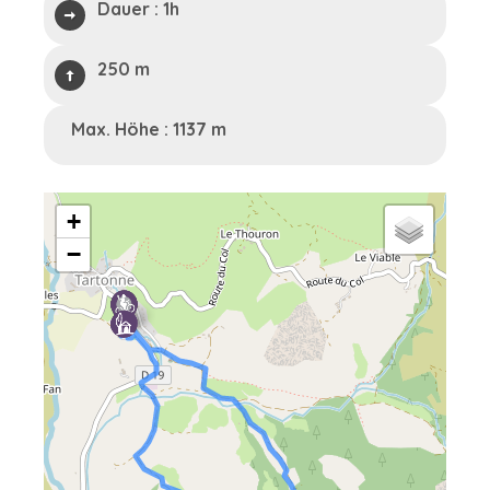
Dauer :
1h
250 m
Max. Höhe : 1137 m
+
−