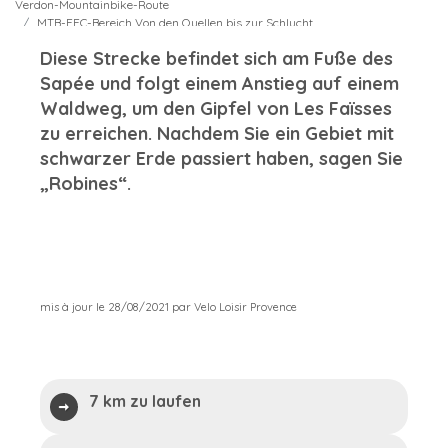
Verdon-Mountainbike-Route
MTB-FFC-Bereich Von den Quellen bis zur Schlucht
MTB-FFC-Bereich Von den Quellen zu den Gorges du Verdon - Schleife 17:
Diese Strecke befindet sich am Fuße des
Die Faïsses-Tour
Sapée und folgt einem Anstieg auf einem
Waldweg, um den Gipfel von Les Faïsses
zu erreichen. Nachdem Sie ein Gebiet mit
schwarzer Erde passiert haben, sagen Sie
„Robines“.
mis à jour le 28/08/2021 par Velo Loisir Provence
7 km zu laufen