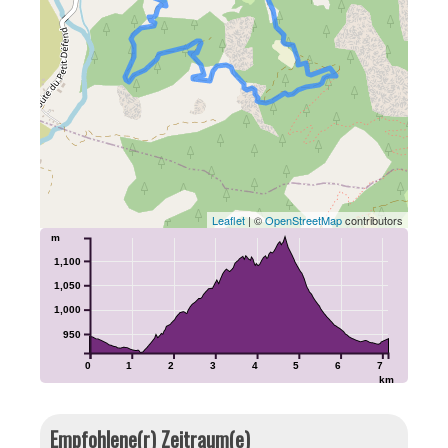
Leaflet
| ©
OpenStreetMap
contributors
m
1,100
1,050
1,000
950
0
1
2
3
4
5
6
7
km
Empfohlene(r) Zeitraum(e)