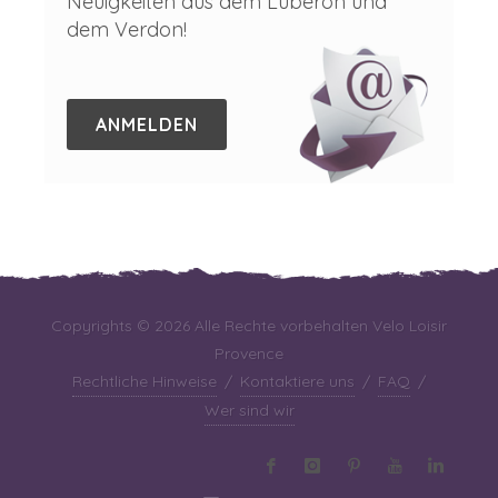
Neuigkeiten aus dem Luberon und
dem Verdon!
ANMELDEN
Copyrights © 2026 Alle Rechte vorbehalten Velo Loisir
Provence
Rechtliche Hinweise
/
Kontaktiere uns
/
FAQ
/
Wer sind wir