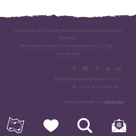
Copyrights © 2026 Alle Rechte vorbehalten Velo Loisir
Provence
Rechtliche Hinweise
/
Kontaktiere uns
/
FAQ
/
Wer sind wir
info@veloloisirprovence.com
·
+33 (0)4 90 76 48 05
·
Website erstellt von
Upnboost