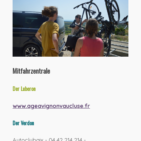
Mitfahrzentrale
Der Luberon
www.ageavignonvaucluse.fr
Der Verdon
Autoclubaix - 04 42 214 214 -