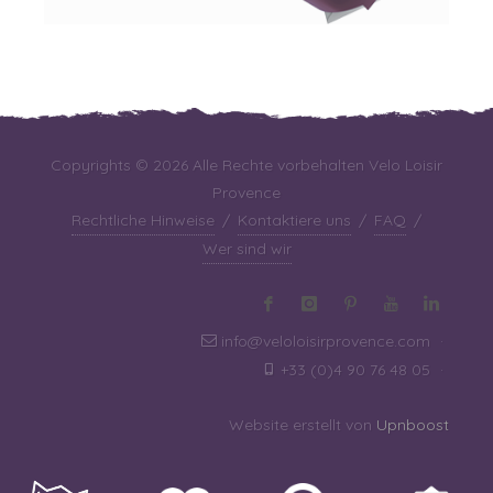
Copyrights © 2026 Alle Rechte vorbehalten Velo Loisir
Provence
Rechtliche Hinweise
/
Kontaktiere uns
/
FAQ
/
Wer sind wir
info@veloloisirprovence.com
·
+33 (0)4 90 76 48 05
·
Website erstellt von
Upnboost