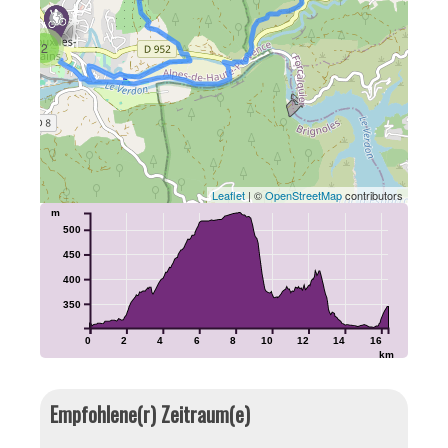
2
Leaflet
| ©
OpenStreetMap
contributors
m
500
450
400
350
0
2
4
6
8
10
12
14
16
km
Empfohlene(r) Zeitraum(e)