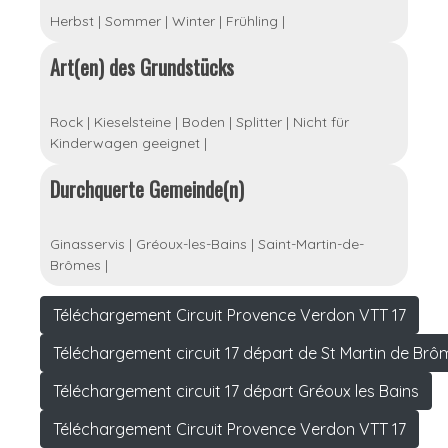
Herbst
|
Sommer
|
Winter
|
Frühling
|
Art(en) des Grundstücks
Rock
|
Kieselsteine
|
Boden
|
Splitter
|
Nicht für
Kinderwagen geeignet
|
Durchquerte Gemeinde(n)
Ginasservis
|
Gréoux-les-Bains
|
Saint-Martin-de-
Brômes
|
Téléchargement Circuit Provence Verdon VTT 17
Téléchargement circuit 17 départ de St Martin de Brô
Téléchargement circuit 17 départ Gréoux les Bains
Téléchargement Circuit Provence Verdon VTT 17