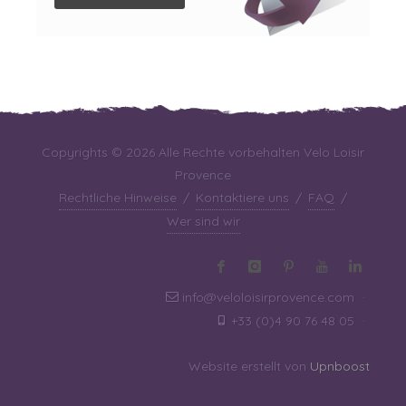
Copyrights © 2026 Alle Rechte vorbehalten Velo Loisir
Provence
Rechtliche Hinweise
/
Kontaktiere uns
/
FAQ
/
Wer sind wir
info@veloloisirprovence.com
·
+33 (0)4 90 76 48 05
·
Website erstellt von
Upnboost