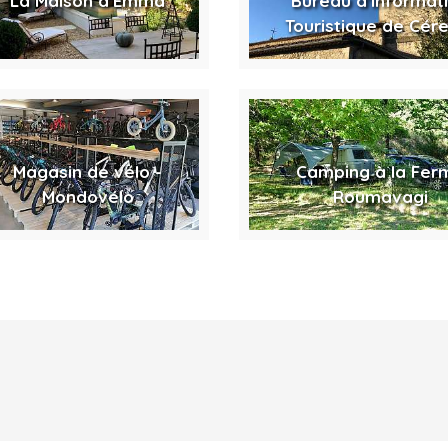
La Maison d'Emma
Bureau d'Informat
Touristique de Cér
Magasin de vélo -
Camping à la Fer
Mondovélo
Roumavagi