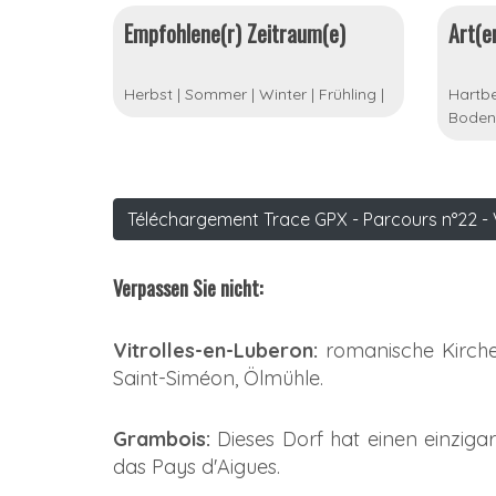
Empfohlene(r) Zeitraum(e)
Art(e
Herbst
|
Sommer
|
Winter
|
Frühling
|
Hartbe
Boden
Téléchargement Trace GPX - Parcours n°22 - 
Verpassen Sie nicht:
Vitrolles-en-Luberon:
romanische Kirche
Saint-Siméon, Ölmühle.
Grambois:
Dieses Dorf hat einen einziga
das Pays d'Aigues.