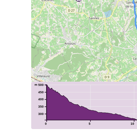
m
500
450
2
400
350
300
3
0
5
10