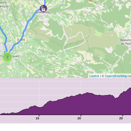
2
Leaflet
| ©
OpenStreetMap
co
15
20
25