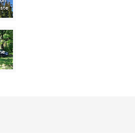
ion
este
me