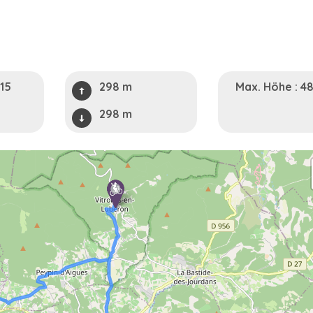
4
15
298 m
Max. Höhe : 4
298 m