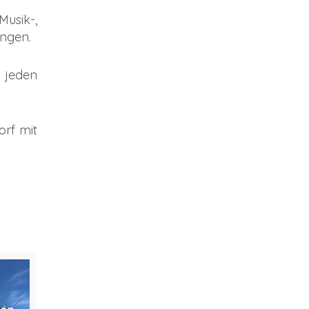
usik-,
ungen.
 jeden
rf mit