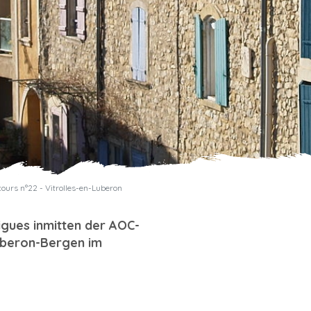
ours n°22 - Vitrolles-en-Luberon
igues inmitten der AOC-
uberon-Bergen im