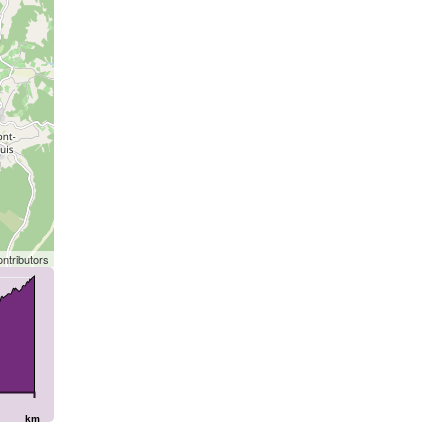
ntributors
km