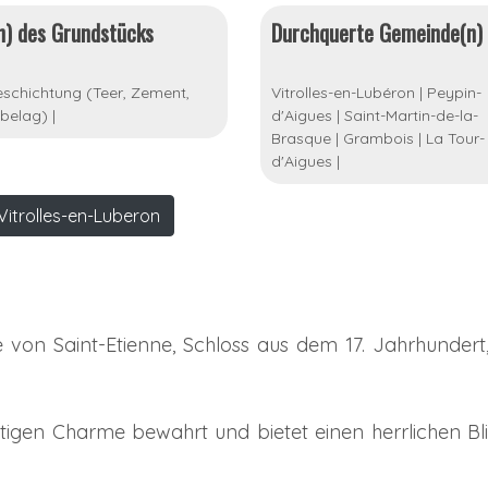
n) des Grundstücks
Durchquerte Gemeinde(n)
schichtung (Teer, Zement,
Vitrolles-en-Lubéron
|
Peypin-
belag)
|
d'Aigues
|
Saint-Martin-de-la-
Brasque
|
Grambois
|
La Tour-
d'Aigues
|
Vitrolles-en-Luberon
 von Saint-Etienne, Schloss aus dem 17. Jahrhundert
rtigen Charme bewahrt und bietet einen herrlichen Bl