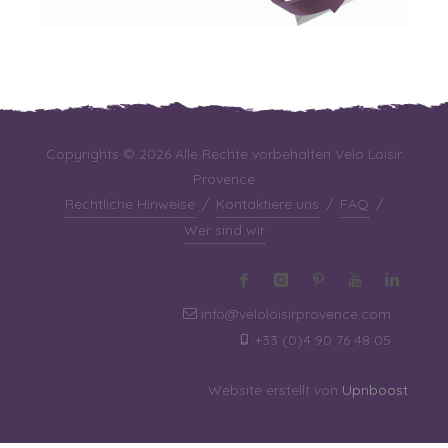
Copyrights © 2026 Alle Rechte vorbehalten Velo Loisir
Provence
Rechtliche Hinweise
/
Kontaktiere uns
/
FAQ
/
Wer sind wir
info@veloloisirprovence.com
·
+33 (0)4 90 76 48 05
·
Website erstellt von
Upnboost