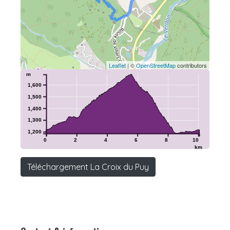
Leaflet
| ©
OpenStreetMap
contributors
m
1,600
1,500
1,400
1,300
1,200
0
2
4
6
8
10
km
Téléchargement La Croix du Puy