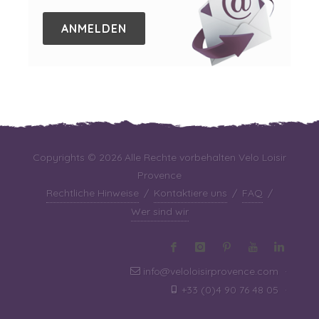
ANMELDEN
Copyrights © 2026 Alle Rechte vorbehalten Velo Loisir
Provence
Rechtliche Hinweise
/
Kontaktiere uns
/
FAQ
/
Wer sind wir
info@veloloisirprovence.com
·
+33 (0)4 90 76 48 05
·