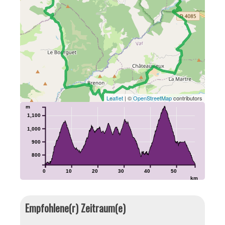
Leaflet
| ©
OpenStreetMap
contributors
m
1,100
1,000
900
800
0
10
20
30
40
50
km
Empfohlene(r) Zeitraum(e)