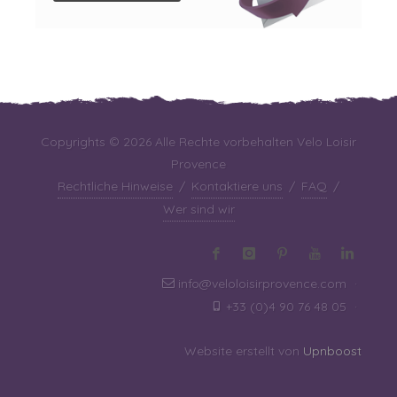
Copyrights © 2026 Alle Rechte vorbehalten Velo Loisir
Provence
Rechtliche Hinweise
/
Kontaktiere uns
/
FAQ
/
Wer sind wir
info@veloloisirprovence.com
·
+33 (0)4 90 76 48 05
·
Website erstellt von
Upnboost